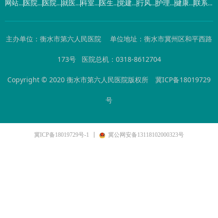
网站首页
医院概况
医院动态
就医指南
科室导航
医生介绍
党建工作
行风建设
护理园地
健康园地
联系我们
主办单位：衡水市第六人民医院 单位地址：衡水市冀州区和平西路
173号 医院总机：0318-8612704
Copyright © 2020 衡水市第六人民医院版权所
冀ICP备18019729
号
冀ICP备18019729号-1
冀公网安备13118102000323号