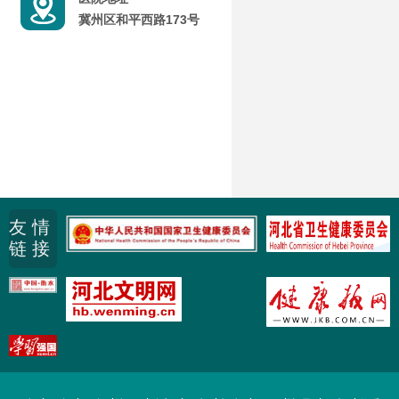
冀州区和平西路173号
友 情
链 接