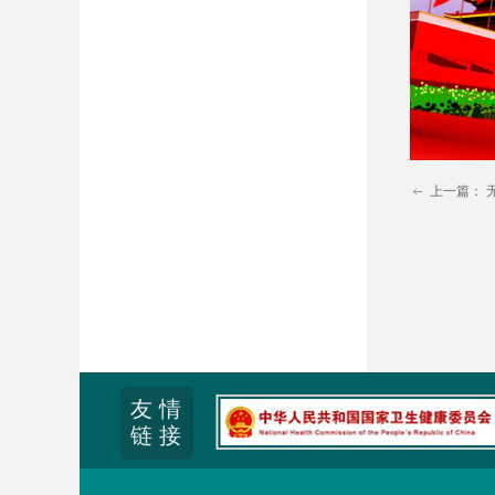
上一篇：
ꂃ
友 情
链 接