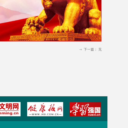
下一篇：
无
ꁹ