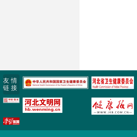
友 情
链 接