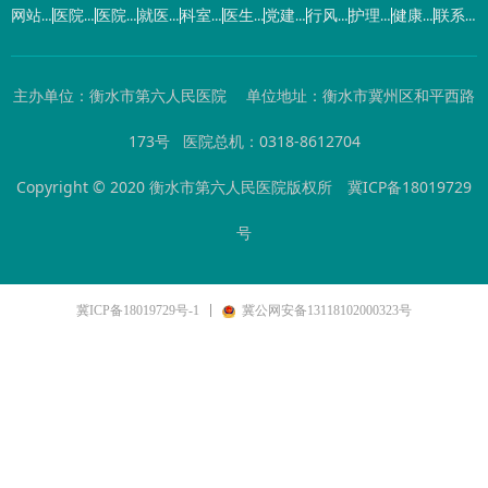
网站首页
医院概况
医院动态
就医指南
科室导航
医生介绍
党建工作
行风建设
护理园地
健康园地
联系我们
主办单位：衡水市第六人民医院 单位地址：衡水市冀州区和平西路
173号 医院总机：0318-8612704
Copyright © 2020 衡水市第六人民医院版权所
冀ICP备18019729
号
冀ICP备18019729号-1
冀公网安备13118102000323号