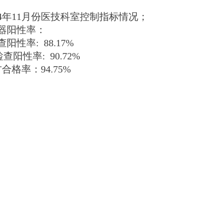
4
年
11
月份医技科室控制指标情况；
器阳性率：
查阳性率
: 88.17
%
检查阳性率
: 90.72%
方合格率：
94.75%