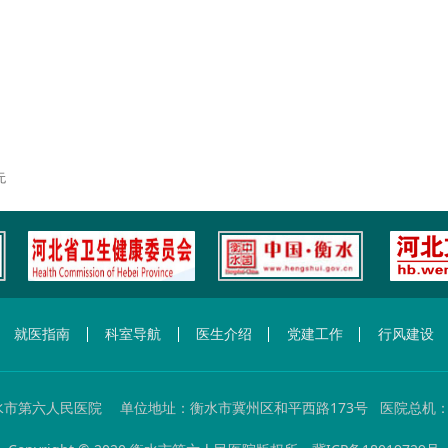
无
就医指南
科室导航
医生介绍
党建工作
行风建设
市第六人民医院 单位地址：衡水市冀州区和平西路173号 医院总机：0318