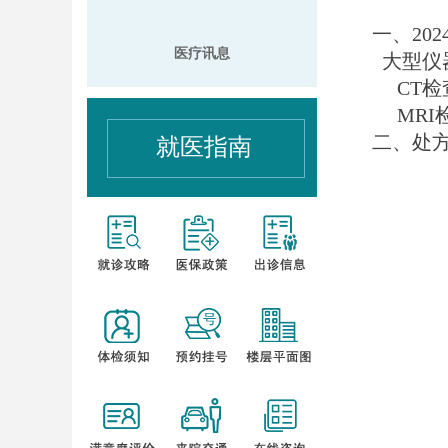
一、
202
医疗讯息
大型仪
CT
检
MRI
二、处
就医指南