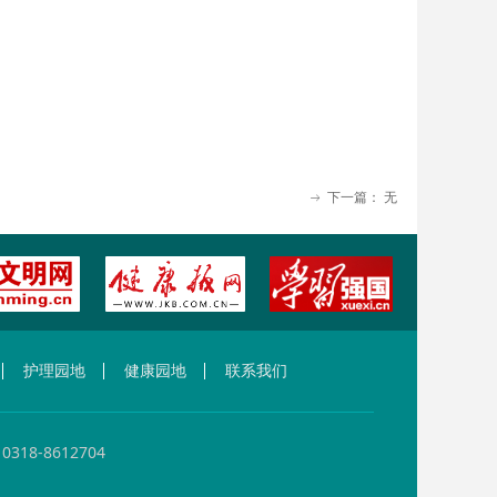
下一篇：
无
ꁹ
护理园地
健康园地
联系我们
-8612704