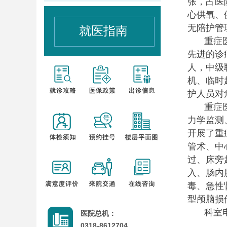
张，占医
心供氧、
无陪护管
就医指南
重症
先进的诊
人，中级
机、临时
护人员对
重症
力学监测
开展了重
管术、中
过、床旁
入、肠内
毒、急性
型颅脑损
科室
医院总机：
0318-8612704