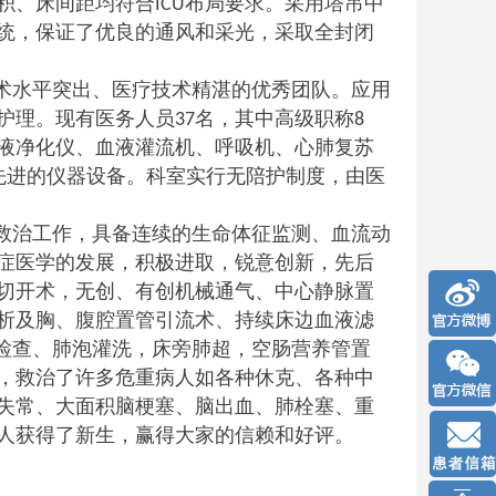
积、床间距均符合
布局要求。采用塔吊中
ICU
统，保证了优良的通风和采光，采取全封闭
术水平突出、医疗技术精湛的优秀团队。应用
护理。现有医务人员
名，其中高级职称
37
8
液净化仪、血液灌流机、呼吸机、心肺复苏
先进的仪器设备。科室实行无陪护制度，由医
救治工作，具备连续的生命体征监测、血流动
症医学的发展，积极进取，锐意创新，先后
切开术，无创、有创机械通气、中心静脉置
析及胸、腹腔置管引流术、持续床边血液滤
检查、肺泡灌洗，床旁肺超，空肠营养管置
，救治了许多危重病人如各种休克、各种中
失常、大面积脑梗塞、脑出血、肺栓塞、重
人获得了新生，赢得大家的信赖和好评。