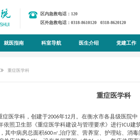
区内急救电话：120
区外急救电话：0318-8610120
0318-8620120
就医指南
科室导航
医生介绍
党建工作
ꅀ
重症医学科
重症医学科
重症医学科，创建于
年
月。在衡水市各县级医院中
2006
12
年依照卫生部《重症医学科建设与管理要求》进行
建
ICU
，其中病房总面积
㎡
治疗室、营养室、护理站、消毒
600
,