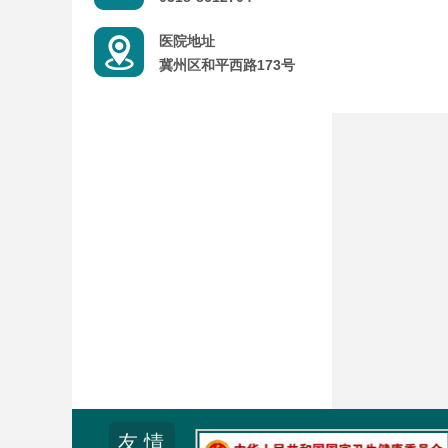
医院地址
冀州区和平西路173号
友 情