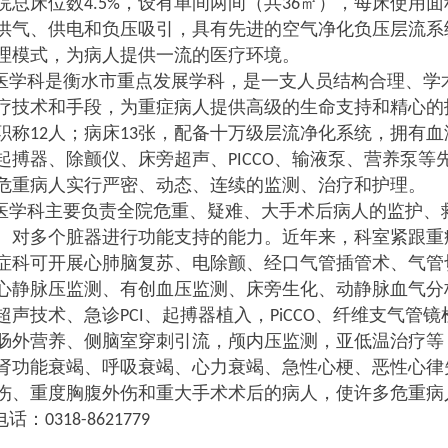
院总床位数
，设有单间两间（共
㎡），每床使用面
4.5%
36
供气、供电和负压吸引，具有先进的空气净化负压层流系
理模式，为病人提供一流的医疗环境。
医学科是衡水市重点发展学科，是一支人员结构合理、学
疗技术和手段，为重症病人提供高级的生命支持和精心的
职称
人；病床
张，配备十万级层流净化系统，拥有血
12
13
起搏器、除颤仪、床旁超声、
、输液泵、营养泵等
PICCO
危重病人实行严密、动态、连续的监测、治疗和护理。
医学科主要负责全院危重、疑难、大手术后病人的监护、
、对多个脏器进行功能支持的能力。近年来，科室紧跟重
症科可开展心肺脑复苏、电除颤、经口气管插管术、气管
心静脉压监测、有创血压监测、床旁生化、动静脉血气分
超声技术、急诊
、起搏器植入，
、纤维支气管镜
PCI
PiCCO
肠外营养、侧脑室穿刺引流，颅内压监测，亚低温治疗等
肾功能衰竭、呼吸衰竭、心力衰竭、急性心梗、恶性心律
伤、重度胸腹外伤和重大手术术后的病人，使许多危重病
电话：
0318-8621779