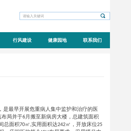
끠
行风建设
健康园地
联系我们
，是最早开展危重病人集中监护和治疗的医
筑布局并于
月搬至新病房大楼，总建筑面积
6
间总面积
㎡
实用面积达
㎡，开放床位
70
,
242
25