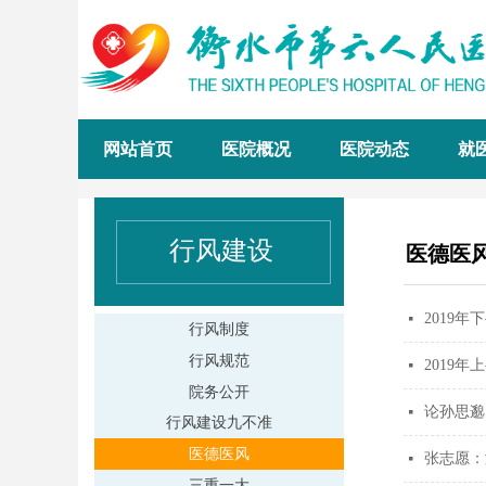
网站首页
医院概况
医院动态
就
行风建设
医德医
2019
넷
行风制度
行风规范
2019
넷
院务公开
论孙思邈
넷
行风建设九不准
医德医风
张志愿：
넷
三重一大